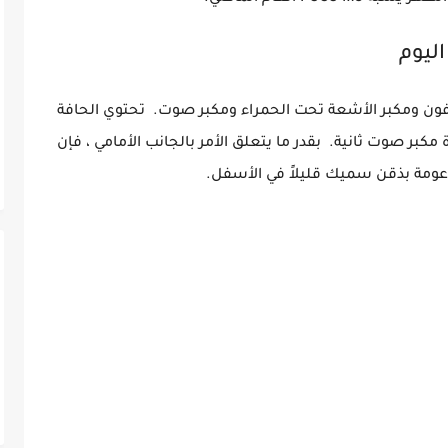
لوية لـ M4 Pro 5G على ميكروفون ومكبر الأشعة تحت الحمراء ومكبر صوت. تحتوي الحافة
ى ميكروفون آخر ومنفذ USB-C ووحدة مكبر صوت ثانية. بقدر ما يتعلق الأمر بالجانب الأمامي ، فإن
عومة بذقن سميك قليلاً في الأسفل.