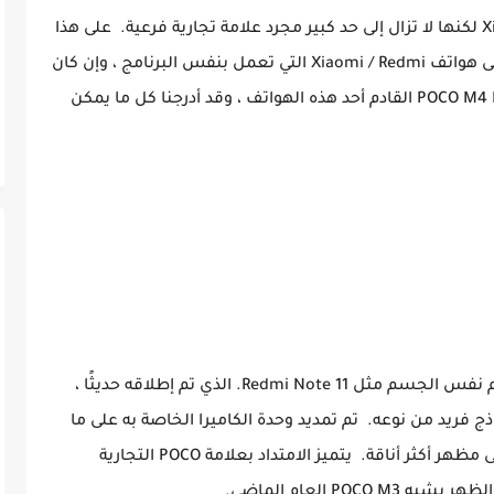
ربما تكون POCO قد أعلنت استقلالها عن Xiaomi لكنها لا تزال إلى حد كبير مجرد علامة تجارية فرعية. على هذا
النحو ، فإن عروضها عادةً ما يتم تغيير اسمها إلى هواتف Xiaomi / Redmi التي تعمل بنفس البرنامج ، وإن كان
ذلك مع بعض التعديلات الطفيفة. يعد POCO M4 Pro 5G القادم أحد هذه الهواتف ، وقد أدرجنا كل ما يمكن
من الواضح تمامًا أن POCO M4 Pro 5G يستخدم نفس الجسم مثل Redmi Note 11. الذي تم إطلاقه حديثًا ،
 فريد من نوعه. تم تمديد وحدة الكاميرا الخاصة به على ما
يبدو لتغطية عرض الهاتف بالكامل للحصول على مظهر أكثر أناقة. يتميز الامتداد بعلامة POCO التجارية
P العام الماضي.