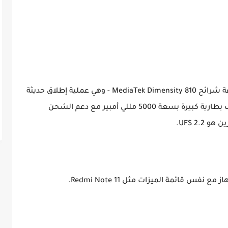
يتم تشغيل POCO M4 Pro 5G بواسطة مجموعة شرائح MediaTek Dimensity 810 - وهي عملية إطلاق حديثة
تم إنشاؤها باستخدام عملية 6nm. يحزم الهاتف بطارية كبيرة بسعة 5000 مللي أمبير مع دعم الشحن
س قائمة الميزات مثل Redmi Note 11.