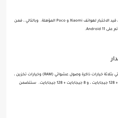
MIUI 13 لم يظهر بعد ولا يزال نظام Android 12 قيد الاختبار لهواتف Xiaomi و Poco المؤهلة. وبالتالي ، فمن
ار
كشفت قائمة FCC عن POCO M4 Pro أنها ستأتي بثلاثة خيارات ذاكرة وصول عشوائي (RAM) وخيارات تخزين ،
وهي 4 جيجابايت + 128 جيجابايت ، و 6 جيجابايت + 128 جيجابايت ، و 8 جيجابايت + 128 جيجابايت. ستتضمن