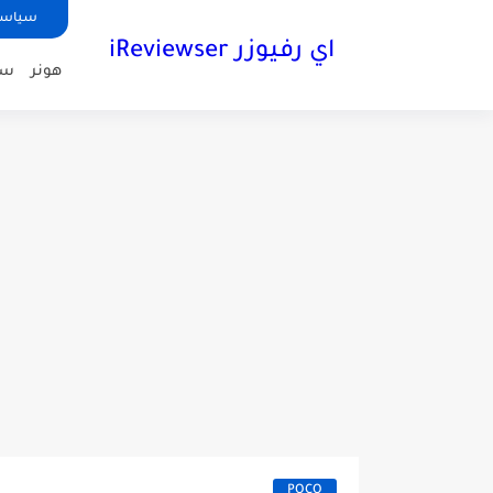
سياسة الخص
اي رفيوزر iReviewser
هونر
سا
POCO