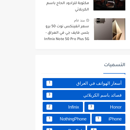
مكتوبة للرادود الحاج باسم
الكربلائي
منذ عام
سعر انفينكس نوت 50 برو
بلس فايف جي في العراق -
Infinix Note 50 Pro Plus 5G
التسميات
أسعار الهواتف في العراق
1
قصائد باسم الكربلائي
3
Infinix
Honor
2
3
NothingPhone
iPhone
1
1