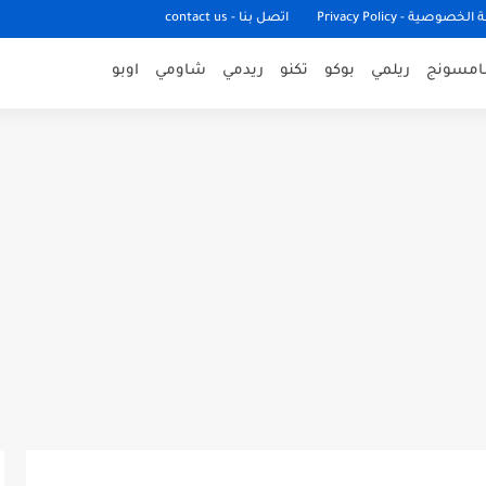
وصية - Privacy Policy
اتصل بنا - contact us
مسونج
ريلمي
بوكو
تكنو
ريدمي
شاومي
اوبو