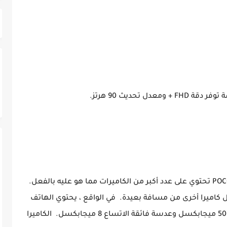
يبدو أن وحدة الكاميرا الخلفية في POCO M4 Pro 5G تحتوي على عدد أكبر من الكاميرات مما هو عليه بالفعل.
 AI وحده قد تبدو مثل كاميرا أخرى من مسافة بعيدة. في الواقع ، يحتوي الهاتف
على إعداد كاميرا مزدوجة - مطلق النار الأساسي 50 ميجابكسل وعدسة فائقة الاتساع 8 ميجابكسل. الكاميرا