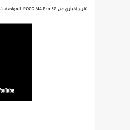
تقرير إخباري عن POCO M4 Pro 5G: المواصفات والسعر والألوان والمزيد - ماذا تتوقع!