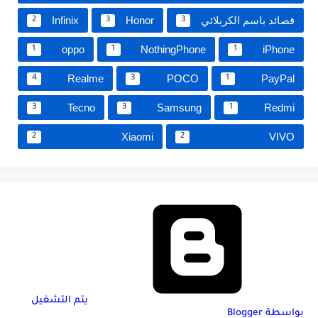
قصائد باسم الكربلائي
Honor
Infinix
2
3
3
oppo
NothingPhone
iPhone
1
1
1
Realme
POCO
PayPal
4
3
1
Tecno
Samsung
Redmi
3
3
1
Xiaomi
VIVO
2
2
‏يتم التشغيل
بواسطة Blogger