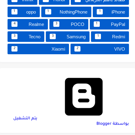
oppo
NothingPhone
iPhone
1
1
1
Realme
POCO
PayPal
4
3
1
Tecno
Samsung
Redmi
3
3
1
Xiaomi
VIVO
2
2
‏يتم التشغيل
بواسطة Blogger