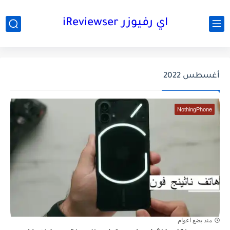
اي رفيوزر iReviewser
أغسطس 2022
NothingPhone
منذ بضع اعوام