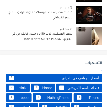
منذ عام
كلمات قصيدة حدد موقفك مكتوبة للرادود الحاج
باسم الكربلائي
منذ عام
سعر انفينكس نوت 50 برو بلس فايف جي في
العراق - Infinix Note 50 Pro Plus 5G
التسميات
أسعار الهواتف في العراق
1
قصائد باسم الكربلائي
Honor
Infinix
2
3
3
oppo
NothingPhone
iPhone
1
1
1