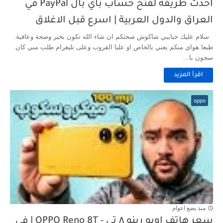
احدث طريقة لفتح حساب باي بال PayPal في
العراق والدول العربية | اسرع قبل الاغلاق
سلام عليك حبايبي شاكوش صحتكم ان شاء الله تكون بخير وصحة وعافية.
طبعا هواي منكم يعني بالخاص او عليا القروب وعلى تليغرام طلب مني كان
سجون با...
اقرأ المزيد
oppo
منذ بضع اعوام
سعر هاتف اوبو رينو ٨ تي - OPPO Reno 8T | في