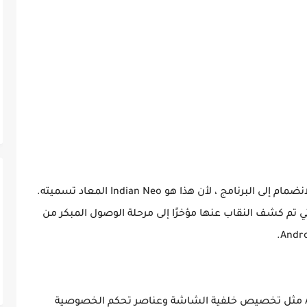
أعطى هذا أيضًا Realme X7 Max 5G الحق في الانضمام إلى البرنامج ، لأن هذا هو Indian Neo المعاد تسميته.
لوقت الآن لكي تنضم Realme GT Neo 2 التي تم كشف النقاب عنها مؤخرًا إلى مرحلة الوصول المبكر من
يتضمن Realme UI 3.0 جميع ميزات Android 12 مثل تخصيص خلفية الشاشة وعناصر تحكم الخصوصية