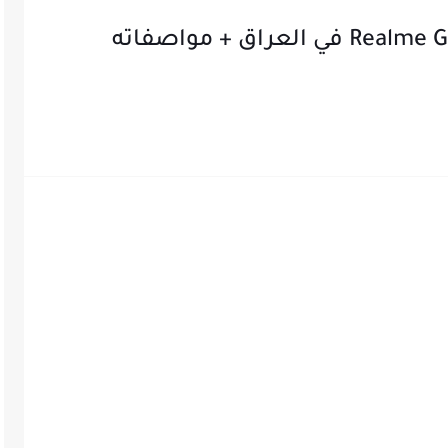
سعر ريلمي جي تي نيو Realme GT new 2 في العراق + مواصفاته