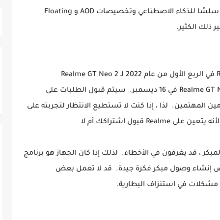
الجديدة. علاوة على ذلك ، تطبق Realme محركًا سلسًا للذكاء الاصطناعي وتخصيصات AOD و Floating
وفقًا لنشر المنتدى ، بدأت Realme UI 3.0 لـ Realme GT Neo في 16 ديسمبر. سيتم قبول الطلبات على
المهتمين. لذا ، إذا كنت لا تستطيع الانتظار لتجربته على
R قبول اشتراكك أم لا
مبكر ، قد يغرقون في الأخطاء. لذلك إذا كان الجهاز هو برنامج
ض إنشاء وصول مبكر فكرة جيدة. قد لا تعمل بعض
شكلات في استنزاف البطارية.