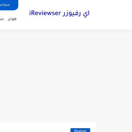
سياسة الخص
اي رفيوزر iReviewser
هونر
سا
Realme