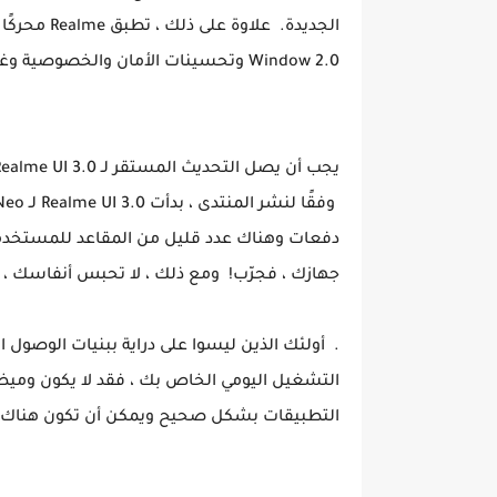
Window 2.0 وتحسينات الأمان والخصوصية وغير ذلك الكثير.
يجب أن يصل التحديث المستقر لـ Realme UI 3.0 في الربع الأول من عام 2022 لـ Realme GT Neo 2
دفعات وهناك عدد قليل من المقاعد للمستخدمين 
جهازك ، فجرّب! ومع ذلك ، لا تحبس أنفاسك ، لأنه يتعين على ealme
. أولئك الذين ليسوا على دراية ببنيات الوصول ال
التشغيل اليومي الخاص بك ، فقد لا يكون ومي
التطبيقات بشكل صحيح ويمكن أن تكون هناك م