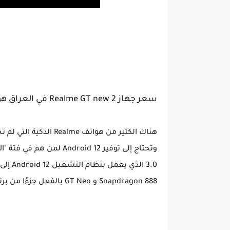
سعر جهاز Realme GT new 2 في العراق هو : 415$
Snapdragon 888 و GT Neo بالفعل جزءًا من برنامج الوصول المبكر للشركة لتحديث Realme UI 3.0.