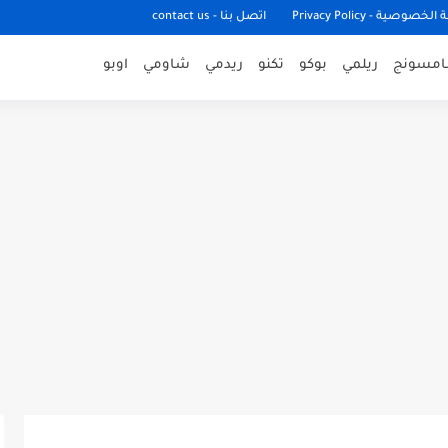
وصية - Privacy Policy
اتصل بنا - contact us
مسونج
ريلمي
بوكو
تكنو
ريدمي
شاومي
اوبو