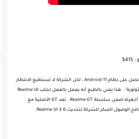
هناك الكثير من هواتف Realme الذكية التي لم تحصل على نظام Android 11 ، لكن الشركة لا تستطيع الانتظار
وتحتاج إلى توفير Android 12 لمن هم في فئة "الأولوية". هذا يعني بالطبع أنه يعمل بالفعل لجلب Realme UI
3.0 الذي يعمل بنظام التشغيل Android 12 إلى أجهزته ضمن سلسلة Realme GT. تعد GT الأصلية مع