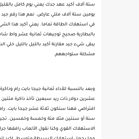
ستة آلاف أكيد عهد جدك يعني يوم كامل بالقل
يومين ستة آلاف مللي عارض. نعم هذا رقم ج
في استهلاك الطاقة تماما. يعني أكيد هذا الش
بالبطارية صحيح توجيهات ثمانية عشر واط شا
يبقى شيء جيد مقارنة أكيد بالليل بالليل خلي
مشكلة ستواجههم.
وبعد بالنسبة للأداء ثمانية جيجا بايت رام وذ
عشرين دولار ذات ريد سبعين تأخذ ذاكرة مئتين
افتراضي فهنا ستكون ثلاثة عشر جيجا بايت. را
سنة أو سنتين مثلا مئة وخمسة وخمسين. تجيب لك
الاستهلاك القوي وكنا نقول الألعاب رافقها ج