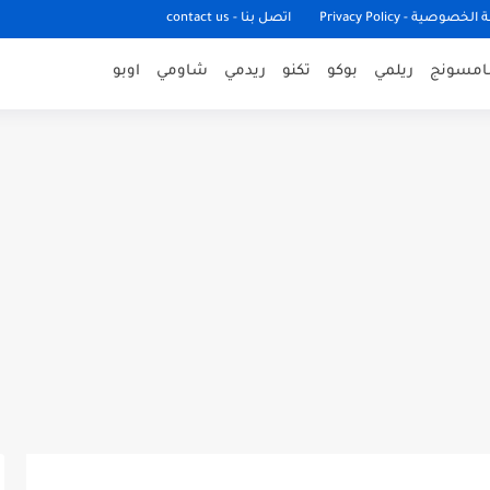
وصية - Privacy Policy
اتصل بنا - contact us
مسونج
ريلمي
بوكو
تكنو
ريدمي
شاومي
اوبو