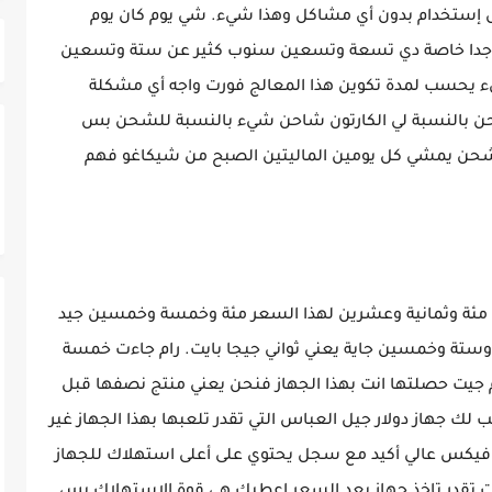
يل إستخدام بدون أي مشاكل وهذا شيء. شي يوم كان يوم
يد جدا خاصة دي تسعة وتسعين سنوب كثير عن ستة وتسعين
يء يحسب لمدة تكوين هذا المعالج فورت واجه أي مشكلة
حن بالنسبة لي الكارتون شاحن شيء بالنسبة للشحن بس
 الشحن يمشي كل يومين الماليتين الصبح من شيكاغو فهم
اكرة مئة وثمانية وعشرين لهذا السعر مئة وخمسة وخمسين جيد
 وستة وخمسين جاية يعني ثواني جيجا بايت. رام جاءت خمسة
م جيت حصلتها انت بهذا الجهاز فنحن يعني منتج نصفها قبل
 جهاز دولار جيل العباس التي تقدر تلعبها بهذا الجهاز غير
رافيكس عالي أكيد مع سجل يحتوي على أعلى استهلاك للجهاز