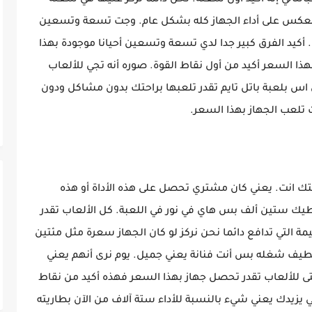
بالتالي إنه أكيد أول شغلة. نحن دائما نركز عليها هي شغلة
ينعكس على أداء الجهاز كله بشكل عام. وجت تسعة وتسعين
أكيد الفرق كبير جدا لدي تسعة وتسعين أحيانا موجودة بهذا
هذا السعر أكيد من أول نقاط القوة. صوره أنه تجي للألعاب
س بلعبة باتل تايم تقدر تلعبها براحتك بدون مشاكل ودون
لعب الجهاز بهذا السعر.
 انت. يعني كان مشتري تحصل على هذه الأداة أو هذه
يك ستين ألف بس هاي في نور في اللعبة. كل الألعاب تقدر
مة التي تدافع دائما نحن نركز لو كان الجهاز سعرة مثل مئتين
يف شغله بس أنت فنانة يعني جميل. يوم نرى أنهم يعني
ى للألعاب تقدر تحصل جهاز بهذا السعر فهذه أكيد من نقاط
للي يزيدك يعني شيء بالنسبة للأداء ستة آلاف من الآن بطاريته