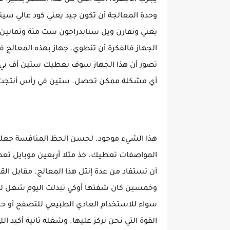
يجرب الأجهزة. أكيد أغلى من هذا السعر بكثير. ف
وحدة المعالجة أن تكون جيد يعني كود عالي س
يعني ونقارن ويل سنابدراجون ست مئة وثمانين. 
الجهاز فالفكرة أن تنطوي. جهاز بهذه المعالج ف
تصور أن هذا الجهاز سوف يعطيك ستين أف بي ا
أي مشكلة ممكن تحصل. ستين في رأس أنتجت ت
هذا الشيء موجود. لحسن الحظ المنافسة جعلتك
المواصفات تعطيك. خذ مثلا أربعين موبايل تعط
أن تستفاد من عدة إنتل هذا المعالج. مقابل القي
وخمسين كان شفتها أوكي تبدلت اليوم شغل لط
سواء للاستخدام العادي الطبيعي للتصفح أو حت
القوة التي نحن نركز عليها. وشغله ثانية أكيد ا