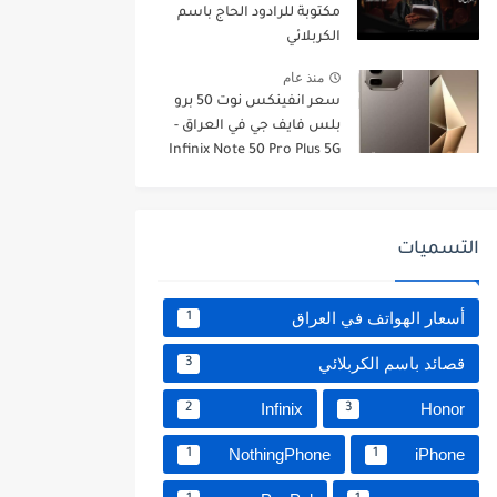
مكتوبة للرادود الحاج باسم
الكربلائي
منذ عام
سعر انفينكس نوت 50 برو
بلس فايف جي في العراق -
Infinix Note 50 Pro Plus 5G
التسميات
أسعار الهواتف في العراق
1
قصائد باسم الكربلائي
3
Infinix
Honor
2
3
NothingPhone
iPhone
1
1