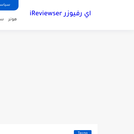
سياسة الخص
اي رفيوزر iReviewser
هونر
سا
Tecno