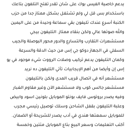
يدعم خاصية الفيس بوك على شان تقدر تفتح التلفون بتاعك
باستخدام بس قل لي ولم تشتغل بشكل ممتاز جدا من حزب
الكنبة أسرع عندك تليفون بقي سماعة وحيدة من على اليمين
والله صوتها عالي ولكن بنقاء ممتاز. التليفون بيجي
مستشعرات التقارب والتسارع والدور محور البوصلة والجيب
السفلي في الجهاز دوكو جي إس من حيث الدقة والسرعة
وكمان التليفون يدعم تركيب وصلات الرووت شيء موجود في يو
إس إن وأيضا من أهم الإيجابيات تأتي التليفون ده نريد
مستشعر أنه في اتصال قريب المدى ولكن بالتليفون
مستشعر جالس كوب ولا مستشعر الآن وغير مقاوم الغبار
وفيه يصدر بروتوس فايف بونتو الموبايل بلونين اسود وابيض
وعلبة التليفون بقفل الشاحن وسلك توصيل رئيسي مجرب
للموبايل سمعتها هندي في أدب يصدر للشريحة أو الضمان.
أكتب التعليمات وسعر البيع بتاع الموبايل مئتين وخمسة