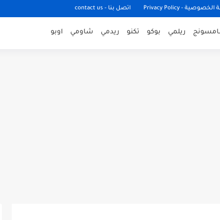
وصية - Privacy Policy
اتصل بنا - contact us
مسونج
ريلمي
بوكو
تكنو
ريدمي
شاومي
اوبو