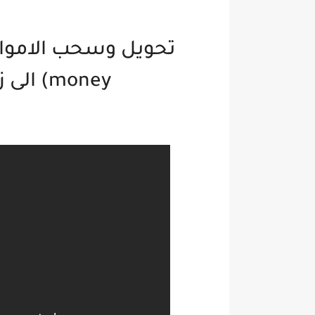
money) الى زين كاش (zain cash)