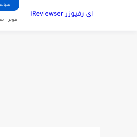
سياسة الخص
اي رفيوزر iReviewser
هونر
سا