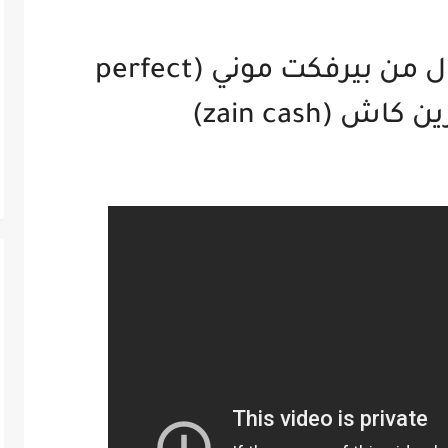
تحويل وسحب الاموال من بيرفكت موني (perfect