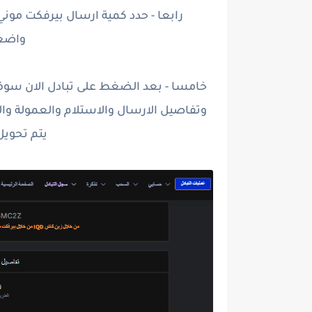
رابعا - حدد كمية ارسال بيرفكت مو
واضغط
خامسا - بعد الضغط على تبادل الان سو
وتفاصيل الارسال والاستلام والعمولة وا
يتم تحويل 