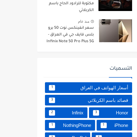
مكتوبة للرادود الحاج باسم
الكربلائي
منذ عام
سعر انفينكس نوت 50 برو
بلس فايف جي في العراق -
Infinix Note 50 Pro Plus 5G
التسميات
أسعار الهواتف في العراق
1
قصائد باسم الكربلائي
3
Infinix
Honor
2
3
NothingPhone
iPhone
1
1