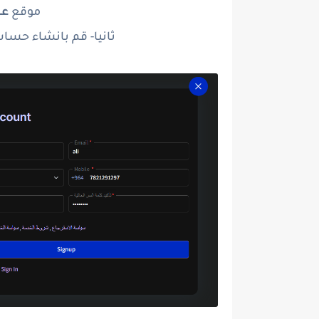
موقع
عم
ثانيا- قم بانشاء حسا